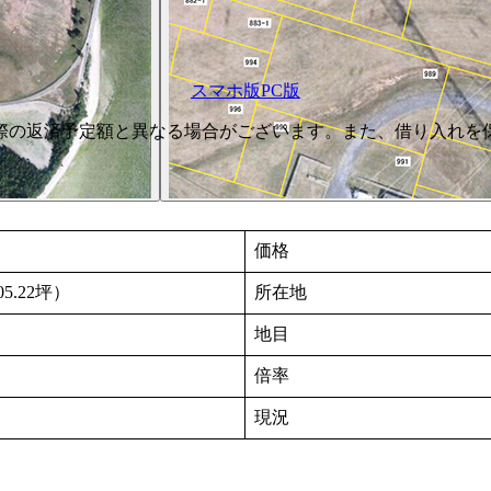
スマホ版
PC版
際の返済予定額と異なる場合がございます。また、借り入れを
価格
05.22坪）
所在地
地目
倍率
現況