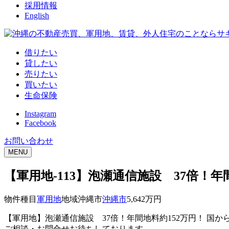
採用情報
English
借りたい
貸したい
売りたい
買いたい
生命保険
Instagram
Facebook
お問い合わせ
MENU
【軍用地-113】泡瀬通信施設 37倍！年
物件種目
軍用地
地域沖縄市
沖縄市
5,642
万円
【軍用地】泡瀬通信施設 37倍！年間地料約152万円！ 
ご相談・お問合せお待ちしております。