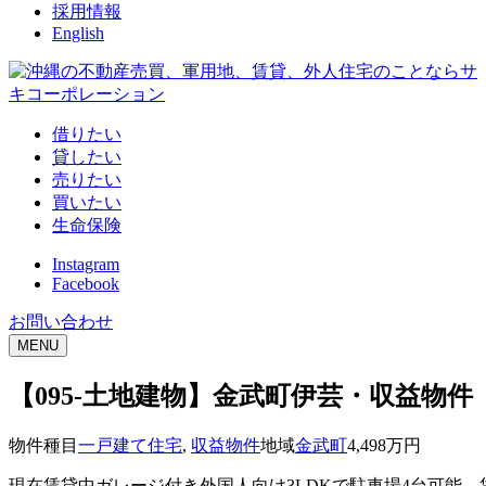
採用情報
English
借りたい
貸したい
売りたい
買いたい
生命保険
Instagram
Facebook
お問い合わせ
MENU
【095-土地建物】金武町伊芸・収益物件
物件種目
一戸建て住宅
, 
収益物件
地域
金武町
4,498
万円
現在賃貸中ガレージ付き外国人向け3LDKで駐車場4台可能 賃