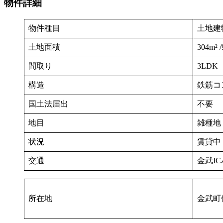
物件詳細
物件種目
土地建
土地面積
304m² 
間取り
3LDK
構造
鉄筋コ
国土法届出
不要
地目
雑種地
状況
賃貸中
交通
金武I
所在地
金武町伊