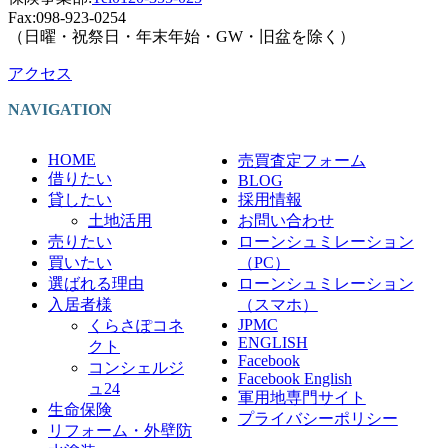
Fax:098-923-0254
（日曜・祝祭日・年末年始・GW・旧盆を除く）
アクセス
NAVIGATION
HOME
売買査定フォーム
借りたい
BLOG
貸したい
採用情報
土地活用
お問い合わせ
売りたい
ローンシュミレーション
買いたい
（PC）
選ばれる理由
ローンシュミレーション
入居者様
（スマホ）
JPMC
くらさぽコネ
ENGLISH
クト
Facebook
コンシェルジ
Facebook English
ュ24
軍用地専門サイト
生命保険
プライバシーポリシー
リフォーム・外壁防